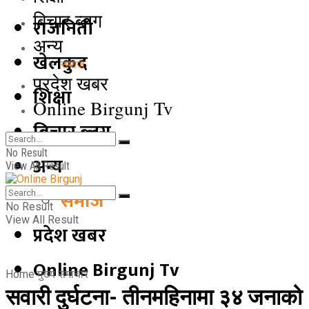
बिचार ब्लग
राजनिती
अन्य
खेलकुद
समाज
प्रदेश खबर
शिक्षा
Online Birgunj Tv
बिचार ब्लग
No Result
अन्य
View All Result
समाज
No Result
View All Result
प्रदेश खबर
Online Birgunj Tv
Home
मुख्य समाचार
सवारी दुर्घटना- तीनमहिनामा ३४ जनाको