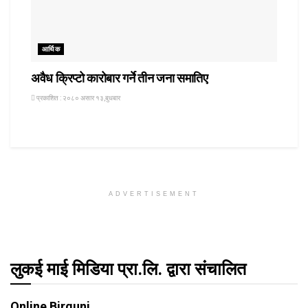
आर्थिक
अवैध क्रिप्टो कारोबार गर्ने तीन जना समातिए
प्रकाशित : २०८० असार १३,बुधबार
ADVERTISEMENT
लुकई माई मिडिया प्रा.लि. द्वारा संचालित
Online Birgunj