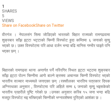
1
SHARES
5
VIEWS
Share on Facebook
Share on Twitter
वीरगंज । नेपालसंग सिमा जाेडिएकाे भारतकाे बिहार राज्यकाे रामगढवामा
शुक्रबार साँझ इट्टा भट्टाकाे चिम्नी विस्फाेट हुदा कम्तिमा ६ जनाकाे मृत्युु
भएकाे छ। उक्त विस्फोटमा परि आधा दर्जन भन्दा बढि मानिस गम्भीर घाइते पनि
भएका छन् ।
बिहारकाे रामगढवा थाना अन्तर्गत पर्ने नरिरगिर स्थित इट्टा भट्टमा शुक्रबार
साँझ इट्टा पाेल्न चिम्नीमा आगाे बाल्ने क्रममा अचानक चिम्नी विस्फाेट भएकाे
भारतीय सञ्चार माध्यमले जनाएका छन् ।रक्साैलका भारतिय पत्रकार दिपक
अग्निरथका अनुसार , विस्फाेटमा परि अहिले सम्म ६ जनाकाे मृत्युु भइसकेकाे
भारतीय प्रहरीले पुष्टि गरेकाे छ ।उनका अनुसार करिब १५ जना भन्दा बढि
मजदुर विस्फाेट भइ भत्किएकाे चिम्नीकाे भग्नावशेषमा पुरिएकाे आशंका छ ।