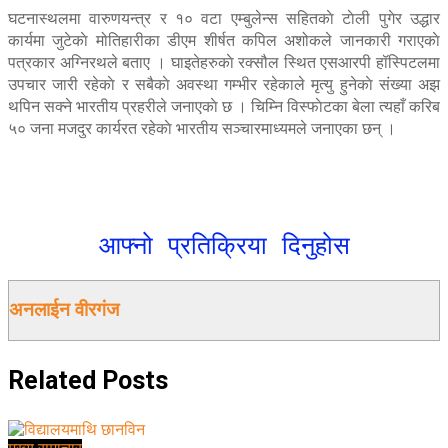
घटनास्थलमा वारुणयन्त्र र १० वटा एम्बुलेन्स सहितकाे टाेली पुगेर उद्धार
कार्यमा जुटेकाे मोतिहारीका डीएम शीर्षत कपिल अशोकले जानकारी गराएकाे
पत्रकार अग्निरथले बताए । घाइतेहरुकाे रक्सौल स्थित एसआरपी हॉस्पिटलमा
उपचार जारी रहेकाे र सबैकाे अवस्था गम्भीर रहेकाले मृत्यु हुनेकाे संख्या अझ
थपिन सक्ने भारतीय प्रहरीले जनाएकाे छ । चिम्नि विस्फाेटका बेला त्यहाँ करिब
५० जना मजदुर कार्यरत रहेकाे भारतीय सञ्चारमाध्यमले जनाएका छन् ।
आफ्नो प्रतिक्रिया दिनुहोस
अनलाईन वीरगंज
Related
Posts