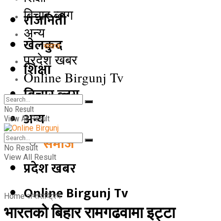
बिचार ब्लग
राजनिती
अन्य
खेलकुद
समाज
प्रदेश खबर
शिक्षा
Online Birgunj Tv
बिचार ब्लग
No Result
अन्य
View All Result
समाज
No Result
View All Result
प्रदेश खबर
Online Birgunj Tv
Home
अन्तराष्ट्रिय
भारतको बिहार रामगढवामा इट्टा